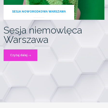
SESJA NOWORODKOWA WARSZAWA
Sesja niemowlęca
Warszawa
„Sesja
Czytaj dalej
→
niemowlęca
Warszawa”