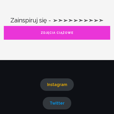
Zainspiruj się - ➢➣➢➣➢➣➢➣➢➣
ZDJĘCIA CIĄŻOWE
Instagram
Twitter