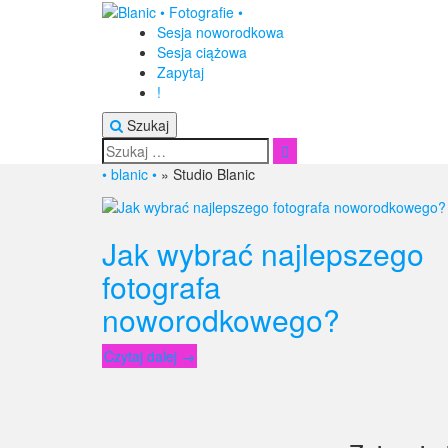
Przejdź
do
Sesja noworodkowa
treści
Sesja ciążowa
Zapytaj
!
Szukaj
Search
Szukaj
for:
• blanic •
»
Studio Blanic
Jak wybrać najlepszego
fotografa
noworodkowego?
„Jak
Czytaj dalej
→
wybrać
najlepszego
fotografa
noworodkowego?”