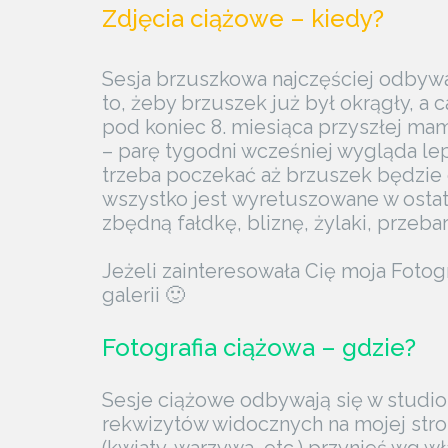
Zdjęcia ciążowe – kiedy?
Sesja brzuszkowa najczęściej odbywa
to, żeby brzuszek już był okrągły, a 
pod koniec 8. miesiąca przyszłej mam
– parę tygodni wcześniej wygląda lep
trzeba poczekać aż brzuszek będzie o
wszystko jest wyretuszowane w ostat
zbędną fałdkę, bliznę, żylaki, przeba
Jeżeli zainteresowała Cię moja Foto
galerii 🙂
Fotografia ciążowa – gdzie?
Sesje ciążowe odbywają się w studi
rekwizytów widocznych na mojej stroni