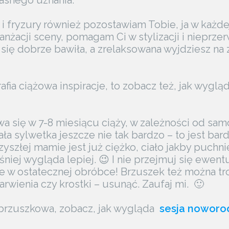
łasnego uznania.
 i fryzury również pozostawiam Tobie, ja w każde
anżacji sceny, pomagam Ci w stylizacji i nieprz
się dobrze bawiła, a zrelaksowana wyjdziesz na 
afia ciążowa inspiracje, to zobacz też, jak wyg
wa się w 7-8 miesiącu ciąży, w zależności od sa
cała sylwetka jeszcze nie tak bardzo – to jest ba
zyszłej mamie jest już ciężko, ciało jakby puchni
iej wygląda lepiej. 😉 I nie przejmuj się ewen
 w ostatecznej obróbce! Brzuszek też można tro
arwienia czy krostki – usunąć. Zaufaj mi. 🙂
 brzuszkowa, zobacz, jak wygląda
sesja
noworo