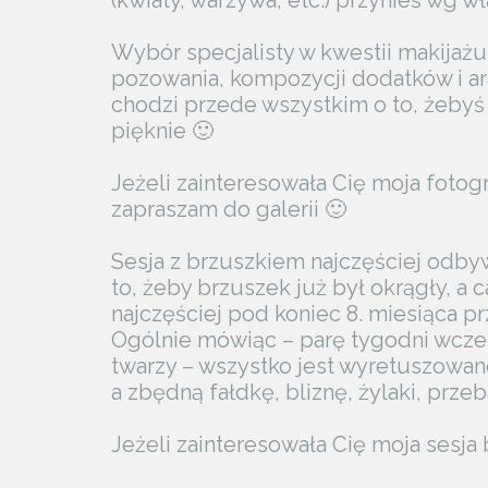
(kwiaty, warzywa, etc.) przynieś wg w
Wybór specjalisty w kwestii makijażu
pozowania, kompozycji dodatków i ar
chodzi przede wszystkim o to, żebyś 
pięknie 🙂
Jeżeli zainteresowała Cię moja fotogr
zapraszam do galerii 🙂
Sesja z brzuszkiem najczęściej odby
to, żeby brzuszek już był okrągły, a 
najczęściej pod koniec 8. miesiąca pr
Ogólnie mówiąc – parę tygodni wcześn
twarzy – wszystko jest wyretuszowane
a zbędną fałdkę, bliznę, żylaki, przeb
Jeżeli zainteresowała Cię moja sesja