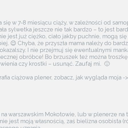
 się w 7-8 miesiącu ciąży, w zależności od sam
cała sylwetka jeszcze nie tak bardzo – to jest ba
ie jest już ciężko, ciało jakby puchnie, mogą si
iej. 😉 Chyba, że przyszła mama należy do bard
kazalszy. I nie przejmuj się ewentualnymi mank
ecznej obróbce! Bo brzuszek też można troszkę z
rwienia czy krostki – usunąć. Zaufaj mi. 🙂
grafia ciążowa plener, zobacz, jak wygląda moja
o na warszawskim Mokotowie, lub w plenerze na 
e jest moją własnością, zaś bielizna osobista (r