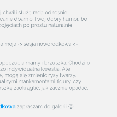
j chwili służę radą odnośnie
erwanie dbam o Twój dobry humor, bo
zdjęciach po prostu naturalnie
ląda moja -> sesja noworodkowa <–
mopoczucia mamy i brzuszka. Chodzi o
rdzo indywidualna kwestia. Ale
e, mogą się zmienić rysy twarzy.
tualnymi mankamentami figury, czy
szkę zaokrąglić, jak zacznie opadać,
dkowa
zapraszam do galerii 🙂