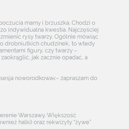
opoczucia mamy i brzuszka. Chodzi o
rdzo indywidualna kwestia. Najczęściej
ę zmienić rysy twarzy. Ogólnie mówiąc
zo drobniutkich chudzinek, to wtedy
amentami figury, czy twarzy –
aokrąglić, jak zacznie opadać, a
 ->sesja noworodkowa<– zapraszam do
terenie Warszawy. Większość
ównież halki) oraz rekwizyty “żywe”