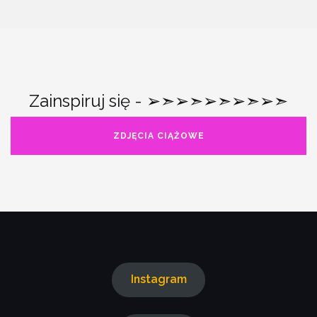
Zainspiruj się - ➢➣➢➣➢➣➢➣➢➣
ZDJĘCIA CIĄŻOWE
Instagram