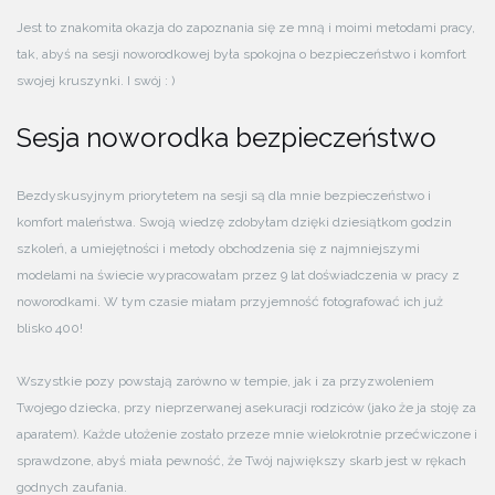
Jest to znakomita okazja do zapoznania się ze mną i moimi metodami pracy,
tak, abyś na sesji noworodkowej była spokojna o bezpieczeństwo i komfort
swojej kruszynki. I swój : )
Sesja noworodka bezpieczeństwo
Bezdyskusyjnym priorytetem na sesji są dla mnie bezpieczeństwo i
komfort maleństwa. Swoją wiedzę zdobyłam dzięki dziesiątkom godzin
szkoleń, a umiejętności i metody obchodzenia się z najmniejszymi
modelami na świecie wypracowałam przez 9 lat doświadczenia w pracy z
noworodkami. W tym czasie miałam przyjemność fotografować ich już
blisko 400!
Wszystkie pozy powstają zarówno w tempie, jak i za przyzwoleniem
Twojego dziecka, przy nieprzerwanej asekuracji rodziców (jako że ja stoję za
aparatem). Każde ułożenie zostało przeze mnie wielokrotnie przećwiczone i
sprawdzone, abyś miała pewność, że Twój największy skarb jest w rękach
godnych zaufania.