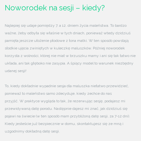
Noworodek na sesji – kiedy?
Najlepiej się udaje pomiędzy 7. a 12. dniem życia maleństwa. To bardzo
ważne, żeby odbyła się właśnie w tych dniach, ponieważ wtedy dzidziuś
pamięta jeszcze ułożenie płodowe z łona matki. W ten sposób powstają
słodkie ujęcia zwiniętych w kuleczkę maluszków. Później noworodek
korzysta z wolności, której nie miał w brzuszku mamy i ani się tak łatwo nie
układa, ani tak głęboko nie zasypia. A śpiący model to warunek niezbędny
udanej sesji!
To, kiedy dokładnie wypadnie sesja dla maluszka niełatwo przewidzieć,
ponieważ to maleństwo samo zdecyduje, kiedy zechce do nas
przyjść. W praktyce wygląda to tak, że rezerwując sesję, podajesz mi
przewidywaną datę porodu. Następnie dajesz mi znać, jak dzidziuś się
pojawi na świecie (w ten sposób mam przybliżoną datę sesji, za 7-12 dni).
Kiedy jesteście już bezpiecznie w domu, skontaktujesz się ze mną i
uzgodnimy dokładną datę sesji.