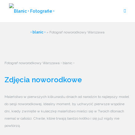
Przejdź
do
treści
• blanic •
»
Fotograf noworodkowy Warszawa
Fotograf noworodkowy Warszawa • blanic •
Zdjęcia noworodkowe
Maleństwo w pierwszych kilkunastu dniach od narodzin to najlepszy model
do sesji noworodkowej. Idealny moment, by uchwycić pierwsze wspólne
dni, kiedy zwinięte w kuleczkę maleństwo mieści się w Twoich dłoniach
niemal w całości. Chwile, które trwają bardzo krótko i się już nigdy nie
powtórzą.