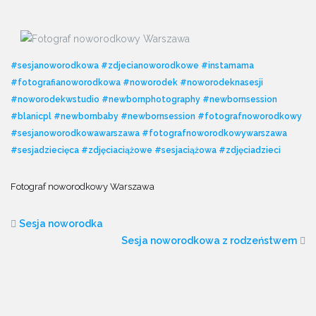
#sesjanoworodkowa
#zdjecianoworodkowe
#instamama
#fotografianoworodkowa
#noworodek
#noworodeknasesji
#noworodekwstudio
#newbornphotography
#newbornsession
#blanicpl
#newbornbaby
#newbornsession
#fotografnoworodkowy
#sesjanoworodkowawarszawa
#fotografnoworodkowywarszawa
#sesjadziecięca
#zdjęciaciążowe
#sesjaciążowa
#zdjęciadzieci
Fotograf noworodkowy Warszawa
Sesja noworodka
Sesja noworodkowa z rodzeństwem