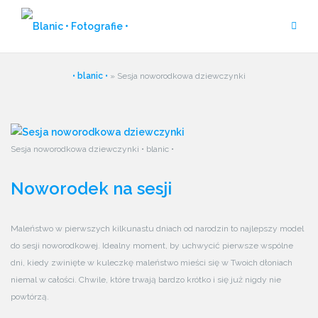
Przejdź
do
treści
• blanic •
»
Sesja noworodkowa dziewczynki
Sesja noworodkowa dziewczynki • blanic •
Noworodek na sesji
Maleństwo w pierwszych kilkunastu dniach od narodzin to najlepszy model
do sesji noworodkowej. Idealny moment, by uchwycić pierwsze wspólne
dni, kiedy zwinięte w kuleczkę maleństwo mieści się w Twoich dłoniach
niemal w całości. Chwile, które trwają bardzo krótko i się już nigdy nie
powtórzą.