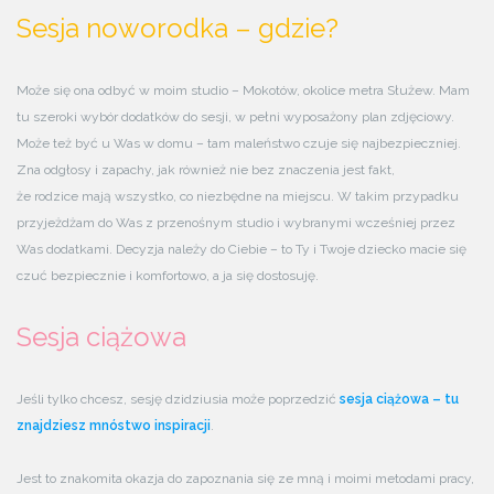
Sesja noworodka – gdzie?
Może się ona odbyć w moim studio – Mokotów, okolice metra Służew. Mam
tu szeroki wybór dodatków do sesji, w pełni wyposażony plan zdjęciowy.
Może też być u Was w domu – tam maleństwo czuje się najbezpieczniej.
Zna odgłosy i zapachy, jak również nie bez znaczenia jest fakt,
że rodzice mają wszystko, co niezbędne na miejscu. W takim przypadku
przyjeżdżam do Was z przenośnym studio i wybranymi wcześniej przez
Was dodatkami. Decyzja należy do Ciebie – to Ty i Twoje dziecko macie się
czuć bezpiecznie i komfortowo, a ja się dostosuję.
Sesja ciążowa
Jeśli tylko chcesz, sesję dzidziusia może poprzedzić
sesja ciążowa – tu
znajdziesz mnóstwo inspiracji
.
Jest to znakomita okazja do zapoznania się ze mną i moimi metodami pracy,