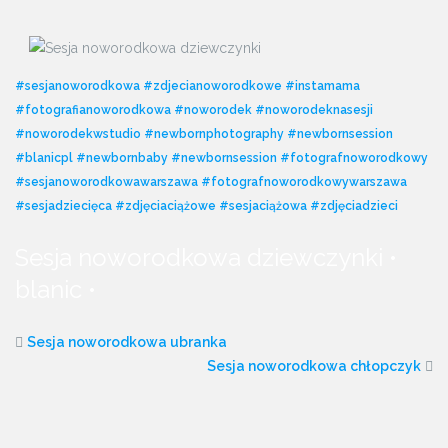
#sesjanoworodkowa
#zdjecianoworodkowe
#instamama
#fotografianoworodkowa
#noworodek
#noworodeknasesji
#noworodekwstudio
#newbornphotography
#newbornsession
#blanicpl
#newbornbaby
#newbornsession
#fotografnoworodkowy
#sesjanoworodkowawarszawa
#fotografnoworodkowywarszawa
#sesjadziecięca
#zdjęciaciążowe
#sesjaciążowa
#zdjęciadzieci
Sesja noworodkowa dziewczynki •
blanic •
Sesja noworodkowa ubranka
Sesja noworodkowa chłopczyk