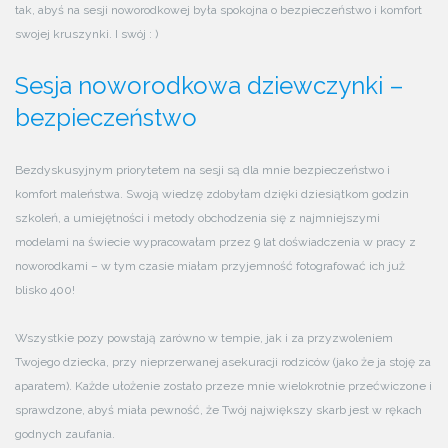
tak, abyś na sesji noworodkowej była spokojna o bezpieczeństwo i komfort
swojej kruszynki. I swój : )
Sesja noworodkowa dziewczynki –
bezpieczeństwo
Bezdyskusyjnym priorytetem na sesji są dla mnie bezpieczeństwo i
komfort maleństwa. Swoją wiedzę zdobyłam dzięki dziesiątkom godzin
szkoleń, a umiejętności i metody obchodzenia się z najmniejszymi
modelami na świecie wypracowałam przez 9 lat doświadczenia w pracy z
noworodkami – w tym czasie miałam przyjemność fotografować ich już
blisko 400!
Wszystkie pozy powstają zarówno w tempie, jak i za przyzwoleniem
Twojego dziecka, przy nieprzerwanej asekuracji rodziców (jako że ja stoję za
aparatem). Każde ułożenie zostało przeze mnie wielokrotnie przećwiczone i
sprawdzone, abyś miała pewność, że Twój największy skarb jest w rękach
godnych zaufania.