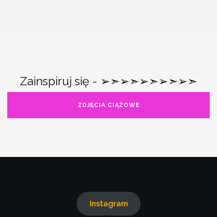
Zainspiruj się - ➢➣➢➣➢➣➢➣➢➣
ZDJĘCIA CIĄŻOWE
Instagram