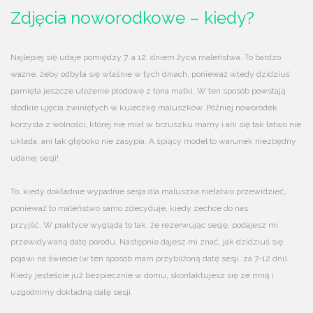
Zdjęcia noworodkowe – kiedy?
Najlepiej się udaje pomiędzy 7. a 12. dniem życia maleństwa. To bardzo
ważne, żeby odbyła się właśnie w tych dniach, ponieważ wtedy dzidziuś
pamięta jeszcze ułożenie płodowe z łona matki. W ten sposób powstają
słodkie ujęcia zwiniętych w kuleczkę maluszków. Później noworodek
korzysta z wolności, której nie miał w brzuszku mamy i ani się tak łatwo nie
układa, ani tak głęboko nie zasypia. A śpiący model to warunek niezbędny
udanej sesji!
To, kiedy dokładnie wypadnie sesja dla maluszka niełatwo przewidzieć,
ponieważ to maleństwo samo zdecyduje, kiedy zechce do nas
przyjść. W praktyce wygląda to tak, że rezerwując sesję, podajesz mi
przewidywaną datę porodu. Następnie dajesz mi znać, jak dzidziuś się
pojawi na świecie (w ten sposób mam przybliżoną datę sesji, za 7-12 dni).
Kiedy jesteście już bezpiecznie w domu, skontaktujesz się ze mną i
uzgodnimy dokładną datę sesji.